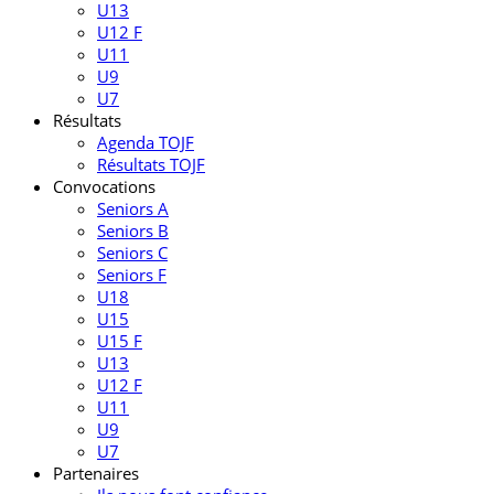
U13
U12 F
U11
U9
U7
Résultats
Agenda TOJF
Résultats TOJF
Convocations
Seniors A
Seniors B
Seniors C
Seniors F
U18
U15
U15 F
U13
U12 F
U11
U9
U7
Partenaires