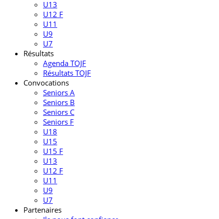
U13
U12 F
U11
U9
U7
Résultats
Agenda TOJF
Résultats TOJF
Convocations
Seniors A
Seniors B
Seniors C
Seniors F
U18
U15
U15 F
U13
U12 F
U11
U9
U7
Partenaires