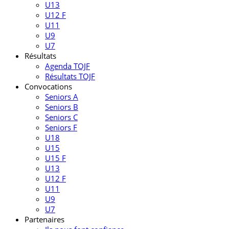
U13
U12 F
U11
U9
U7
Résultats
Agenda TOJF
Résultats TOJF
Convocations
Seniors A
Seniors B
Seniors C
Seniors F
U18
U15
U15 F
U13
U12 F
U11
U9
U7
Partenaires