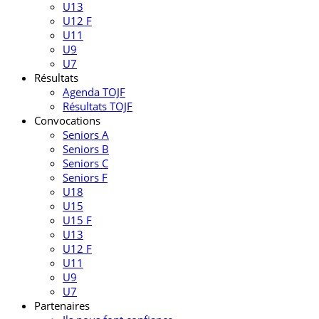
U13
U12 F
U11
U9
U7
Résultats
Agenda TOJF
Résultats TOJF
Convocations
Seniors A
Seniors B
Seniors C
Seniors F
U18
U15
U15 F
U13
U12 F
U11
U9
U7
Partenaires