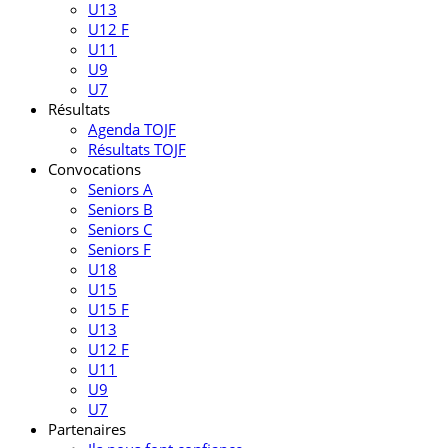
U13
U12 F
U11
U9
U7
Résultats
Agenda TOJF
Résultats TOJF
Convocations
Seniors A
Seniors B
Seniors C
Seniors F
U18
U15
U15 F
U13
U12 F
U11
U9
U7
Partenaires