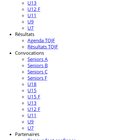
U13
U12 F
U11
U9
U7
Résultats
Agenda TOJF
Résultats TOJF
Convocations
Seniors A
Seniors B
Seniors C
Seniors F
U18
U15
U15 F
U13
U12 F
U11
U9
U7
Partenaires