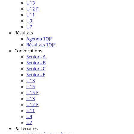
U13
U12 F
U11
U9
U7
Résultats
Agenda TOJF
Résultats TOJF
Convocations
Seniors A
Seniors B
Seniors C
Seniors F
U18
U15
U15 F
U13
U12 F
U11
U9
U7
Partenaires