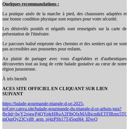
Quelques recommandations :
La pratique aisée de la marche à pied, des chaussures adaptées et
une bonne condition physique sont requises pour votre sécurité.
Les dénivelés positifs et négatifs sont renseignés sur la carte de
présentation de l'itinéraire.
Le parcours balisé emprunte des chemins et des sentiers qui ne sont
pas accessibles aux poussettes pour enfants.
Au plaisir de partager avec vous d'agréables et d'authentiques
découvertes tout au long de cette balade gustative au cœur de notre
région jurassienne.
À très bientôt
ACES SITE OFFICIEL EN CLIQUANT SUR LIEN
SUIVANT
https://balade-gourmande-triangle-d-or-2025-
tojf.my.canva.site/balade-gourmande-du-triangle-d-or-arbois-jura?
fbclid=IwY2xjawP4QYpleHRuA2FlbQIxMABicmlkETFIRmx
mOqrQv23Cvif8_aem_nj4zPSb17T45oq9l4_IDwQ