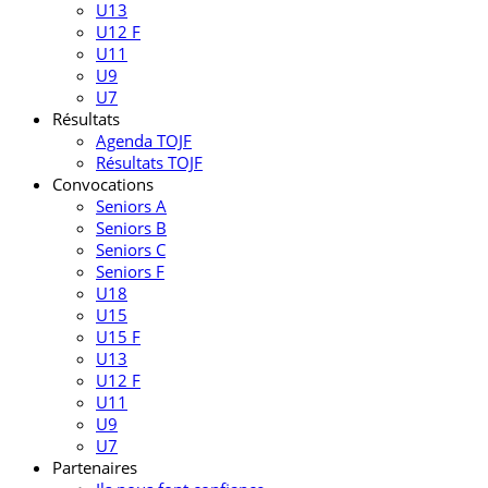
U13
U12 F
U11
U9
U7
Résultats
Agenda TOJF
Résultats TOJF
Convocations
Seniors A
Seniors B
Seniors C
Seniors F
U18
U15
U15 F
U13
U12 F
U11
U9
U7
Partenaires