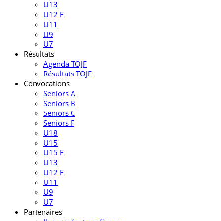
U13
U12 F
U11
U9
U7
Résultats
Agenda TOJF
Résultats TOJF
Convocations
Seniors A
Seniors B
Seniors C
Seniors F
U18
U15
U15 F
U13
U12 F
U11
U9
U7
Partenaires