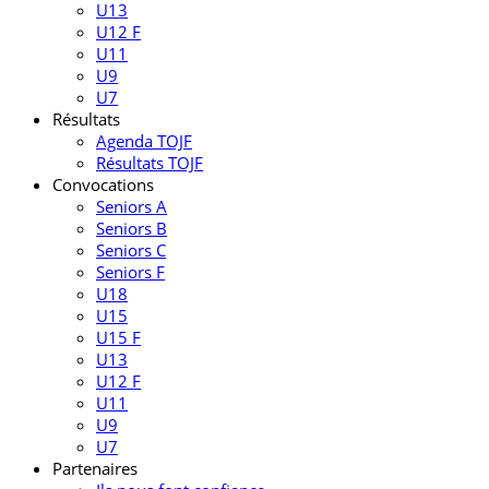
U13
U12 F
U11
U9
U7
Résultats
Agenda TOJF
Résultats TOJF
Convocations
Seniors A
Seniors B
Seniors C
Seniors F
U18
U15
U15 F
U13
U12 F
U11
U9
U7
Partenaires