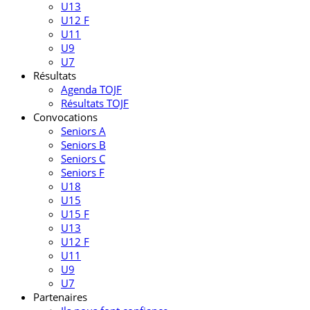
U13
U12 F
U11
U9
U7
Résultats
Agenda TOJF
Résultats TOJF
Convocations
Seniors A
Seniors B
Seniors C
Seniors F
U18
U15
U15 F
U13
U12 F
U11
U9
U7
Partenaires