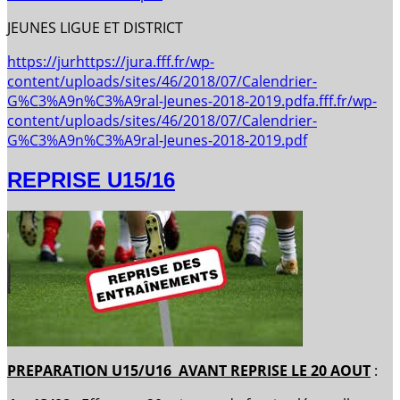
JEUNES LIGUE ET DISTRICT
https://jurhttps://jura.fff.fr/wp-
content/uploads/sites/46/2018/07/Calendrier-
G%C3%A9n%C3%A9ral-Jeunes-2018-2019.pdfa.fff.fr/wp-
content/uploads/sites/46/2018/07/Calendrier-
G%C3%A9n%C3%A9ral-Jeunes-2018-2019.pdf
REPRISE U15/16
PREPARATION U15/U16 AVANT REPRISE LE 20 AOUT
: