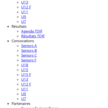
U13
U12 F
U11
U9
U7
Résultats
Agenda TOJF
Résultats TOJF
Convocations
Seniors A
Seniors B
Seniors C
Seniors F
U18
U15
U15 F
U13
U12 F
U11
U9
U7
Partenaires