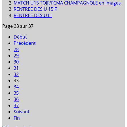
MATCH U15 TOJF/FCMA CHAMPAGNOLE en images
RENTREE DES U 15 F
RENTREE DES U11
Page 33 sur 37
Début
Précédent
28
29
30
31
32
33
34
35
36
37
Suivant
Fin