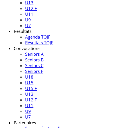
U13
U12 F
U11
U9
U7
Résultats
Agenda TOJF
Résultats TOJF
Convocations
Seniors A
Seniors B
Seniors C
Seniors F
U18
U15
U15 F
U13
U12 F
U11
U9
U7
Partenaires