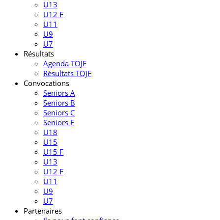
U13
U12 F
U11
U9
U7
Résultats
Agenda TOJF
Résultats TOJF
Convocations
Seniors A
Seniors B
Seniors C
Seniors F
U18
U15
U15 F
U13
U12 F
U11
U9
U7
Partenaires