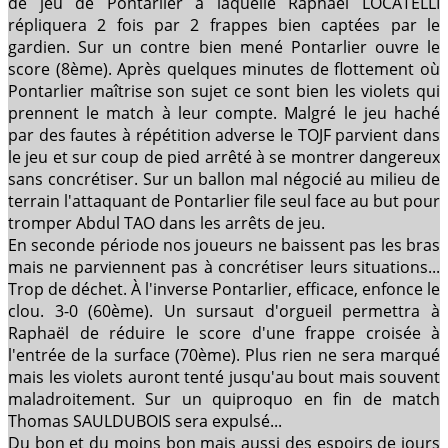
de jeu de Pontarlier à laquelle Raphaël LOCATELLI
répliquera 2 fois par 2 frappes bien captées par le
gardien. Sur un contre bien mené Pontarlier ouvre le
score (8ème). Après quelques minutes de flottement où
Pontarlier maîtrise son sujet ce sont bien les violets qui
prennent le match à leur compte. Malgré le jeu haché
par des fautes à répétition adverse le TOJF parvient dans
le jeu et sur coup de pied arrêté à se montrer dangereux
sans concrétiser. Sur un ballon mal négocié au milieu de
terrain l'attaquant de Pontarlier file seul face au but pour
tromper Abdul TAO dans les arrêts de jeu.
En seconde période nos joueurs ne baissent pas les bras
mais ne parviennent pas à concrétiser leurs situations...
Trop de déchet. À l'inverse Pontarlier, efficace, enfonce le
clou. 3-0 (60ème). Un sursaut d'orgueil permettra à
Raphaël de réduire le score d'une frappe croisée à
l'entrée de la surface (70ème). Plus rien ne sera marqué
mais les violets auront tenté jusqu'au bout mais souvent
maladroitement. Sur un quiproquo en fin de match
Thomas SAULDUBOIS sera expulsé...
Du bon et du moins bon mais aussi des espoirs de jours