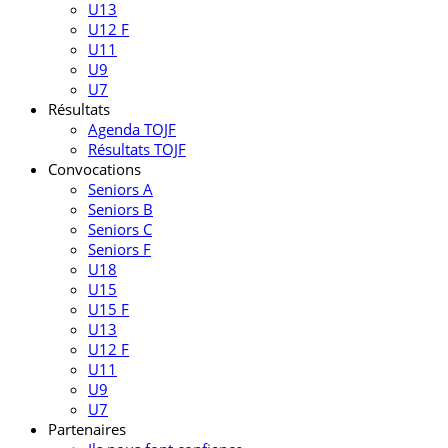
U13
U12 F
U11
U9
U7
Résultats
Agenda TOJF
Résultats TOJF
Convocations
Seniors A
Seniors B
Seniors C
Seniors F
U18
U15
U15 F
U13
U12 F
U11
U9
U7
Partenaires