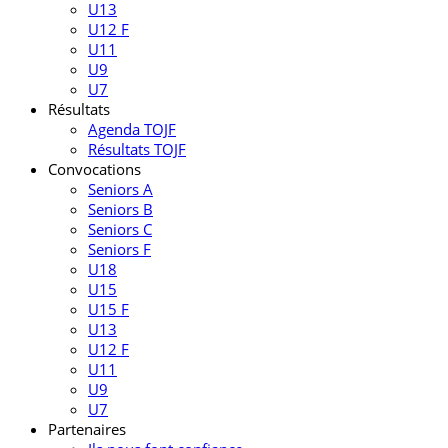
U13
U12 F
U11
U9
U7
Résultats
Agenda TOJF
Résultats TOJF
Convocations
Seniors A
Seniors B
Seniors C
Seniors F
U18
U15
U15 F
U13
U12 F
U11
U9
U7
Partenaires