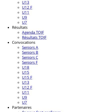
U13
U12 F
U11
U9
U7
Résultats
Agenda TOJF
Résultats TOJF
Convocations
Seniors A
Seniors B
Seniors C
Seniors F
U18
U15
U15 F
U13
U12 F
U11
U9
U7
Partenaires