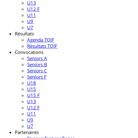
U13
U12 F
U11
U9
U7
Résultats
Agenda TOJF
Résultats TOJF
Convocations
Seniors A
Seniors B
Seniors C
Seniors F
U18
U15
U15 F
U13
U12 F
U11
U9
U7
Partenaires