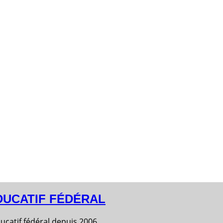
DUCATIF FÉDÉRAL
catif fédéral depuis 2006.