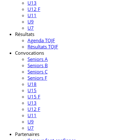
U13
U12 F
U11
U9
U7
Résultats
Agenda TOJF
Résultats TOJF
Convocations
Seniors A
Seniors B
Seniors C
Seniors F
U18
U15
U15 F
U13
U12 F
U11
U9
U7
Partenaires