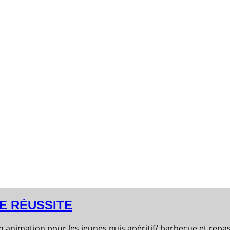
E RÉUSSITE
in animation pour les jeunes puis apéritif/ barbecue et repas