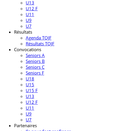
U13
U12 F
U11
U9
U7
Résultats
Agenda TOJF
Résultats TOJF
Convocations
Seniors A
Seniors B
Seniors C
Seniors F
U18
U15
U15 F
U13
U12 F
U11
U9
U7
Partenaires