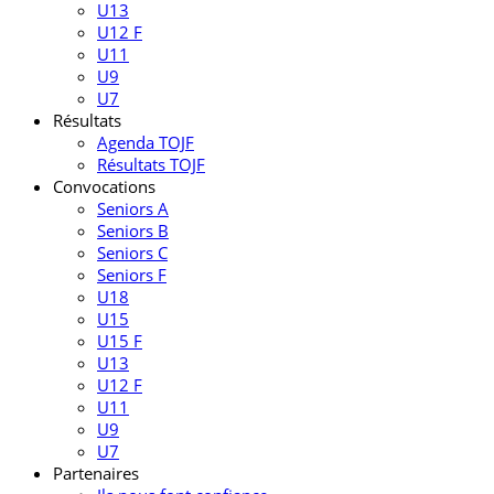
U13
U12 F
U11
U9
U7
Résultats
Agenda TOJF
Résultats TOJF
Convocations
Seniors A
Seniors B
Seniors C
Seniors F
U18
U15
U15 F
U13
U12 F
U11
U9
U7
Partenaires