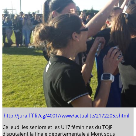
http://jura.fff.fr/cg/4001//www/actualite/2172205.shtml
Ce jeudi les seniors et les U17 féminines du TOJF
disputaient la finale départementale à Mont sous