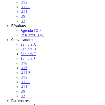
U13
U12 F
U11
U9
U7
Résultats
Agenda TOJF
Résultats TOJF
Convocations
Seniors A
Seniors B
Seniors C
Seniors F
U18
U15
U15 F
U13
U12 F
U11
U9
U7
Partenaires