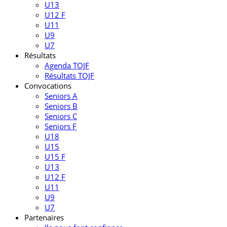
U13
U12 F
U11
U9
U7
Résultats
Agenda TOJF
Résultats TOJF
Convocations
Seniors A
Seniors B
Seniors C
Seniors F
U18
U15
U15 F
U13
U12 F
U11
U9
U7
Partenaires