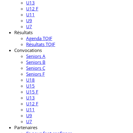
U13
U12 F
U11
U9
U7
Résultats
Agenda TOJF
Résultats TOJF
Convocations
Seniors A
Seniors B
Seniors C
Seniors F
U18
U15
U15 F
U13
U12 F
U11
U9
U7
Partenaires