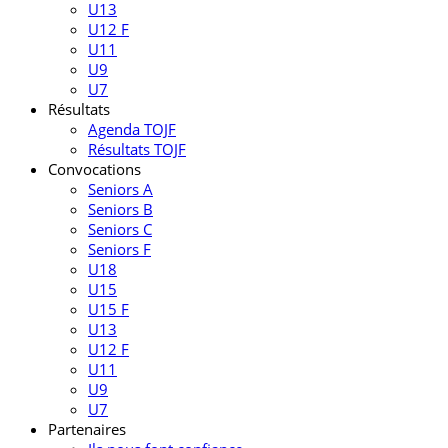
U13
U12 F
U11
U9
U7
Résultats
Agenda TOJF
Résultats TOJF
Convocations
Seniors A
Seniors B
Seniors C
Seniors F
U18
U15
U15 F
U13
U12 F
U11
U9
U7
Partenaires