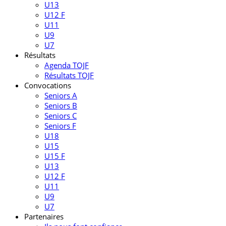
U13
U12 F
U11
U9
U7
Résultats
Agenda TOJF
Résultats TOJF
Convocations
Seniors A
Seniors B
Seniors C
Seniors F
U18
U15
U15 F
U13
U12 F
U11
U9
U7
Partenaires