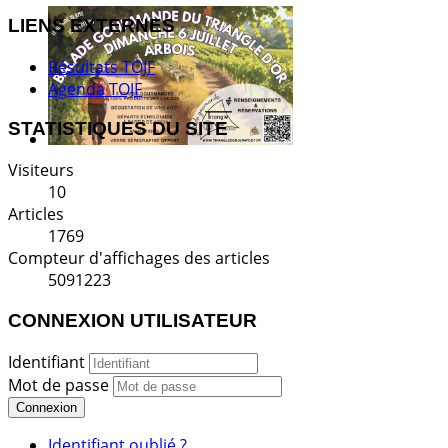
LIENS EXTERNES
Résultats TOJF
Agenda TOJF
STATISTIQUES DU SITE
Visiteurs
10
Articles
1769
Compteur d'affichages des articles
5091223
CONNEXION UTILISATEUR
Identifiant
Mot de passe
Connexion
Identifiant oublié ?