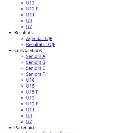
U13
U12 F
U11
U9
U7
Résultats
Agenda TOJF
Résultats TOJF
Convocations
Seniors A
Seniors B
Seniors C
Seniors F
U18
U15
U15 F
U13
U12 F
U11
U9
U7
Partenaires