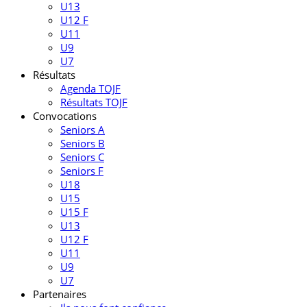
U13
U12 F
U11
U9
U7
Résultats
Agenda TOJF
Résultats TOJF
Convocations
Seniors A
Seniors B
Seniors C
Seniors F
U18
U15
U15 F
U13
U12 F
U11
U9
U7
Partenaires