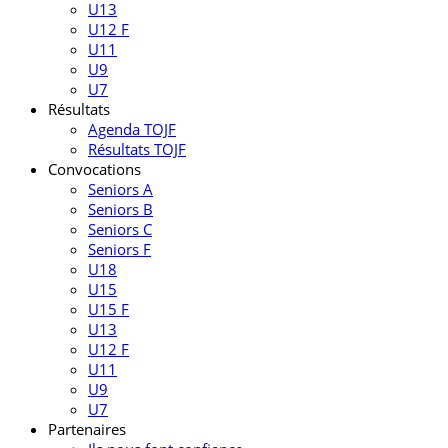
U13
U12 F
U11
U9
U7
Résultats
Agenda TOJF
Résultats TOJF
Convocations
Seniors A
Seniors B
Seniors C
Seniors F
U18
U15
U15 F
U13
U12 F
U11
U9
U7
Partenaires