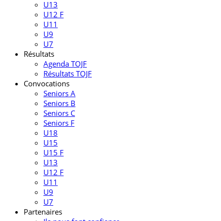
U13
U12 F
U11
U9
U7
Résultats
Agenda TOJF
Résultats TOJF
Convocations
Seniors A
Seniors B
Seniors C
Seniors F
U18
U15
U15 F
U13
U12 F
U11
U9
U7
Partenaires