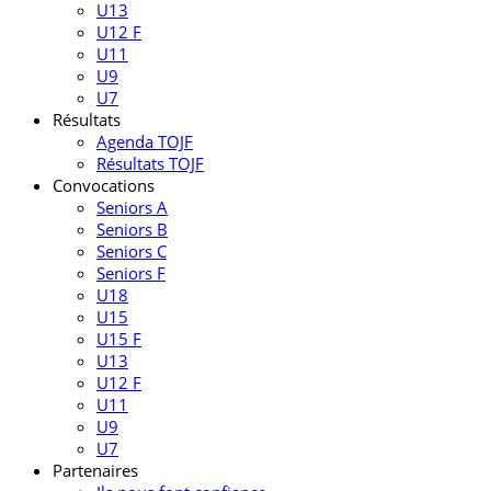
U13
U12 F
U11
U9
U7
Résultats
Agenda TOJF
Résultats TOJF
Convocations
Seniors A
Seniors B
Seniors C
Seniors F
U18
U15
U15 F
U13
U12 F
U11
U9
U7
Partenaires