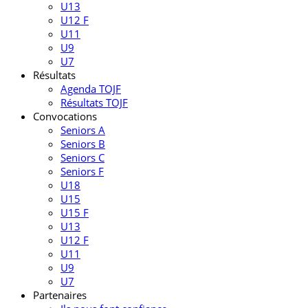
U13
U12 F
U11
U9
U7
Résultats
Agenda TOJF
Résultats TOJF
Convocations
Seniors A
Seniors B
Seniors C
Seniors F
U18
U15
U15 F
U13
U12 F
U11
U9
U7
Partenaires