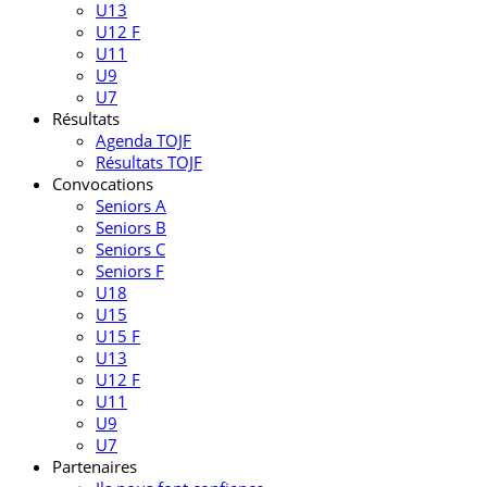
U13
U12 F
U11
U9
U7
Résultats
Agenda TOJF
Résultats TOJF
Convocations
Seniors A
Seniors B
Seniors C
Seniors F
U18
U15
U15 F
U13
U12 F
U11
U9
U7
Partenaires