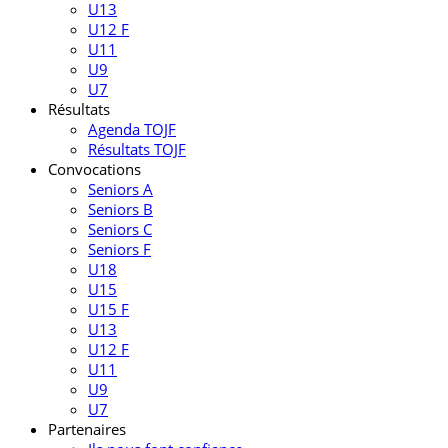
U13
U12 F
U11
U9
U7
Résultats
Agenda TOJF
Résultats TOJF
Convocations
Seniors A
Seniors B
Seniors C
Seniors F
U18
U15
U15 F
U13
U12 F
U11
U9
U7
Partenaires