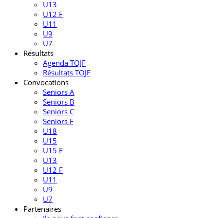
U13
U12 F
U11
U9
U7
Résultats
Agenda TOJF
Résultats TOJF
Convocations
Seniors A
Seniors B
Seniors C
Seniors F
U18
U15
U15 F
U13
U12 F
U11
U9
U7
Partenaires