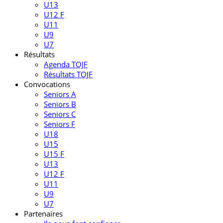
U13
U12 F
U11
U9
U7
Résultats
Agenda TOJF
Résultats TOJF
Convocations
Seniors A
Seniors B
Seniors C
Seniors F
U18
U15
U15 F
U13
U12 F
U11
U9
U7
Partenaires