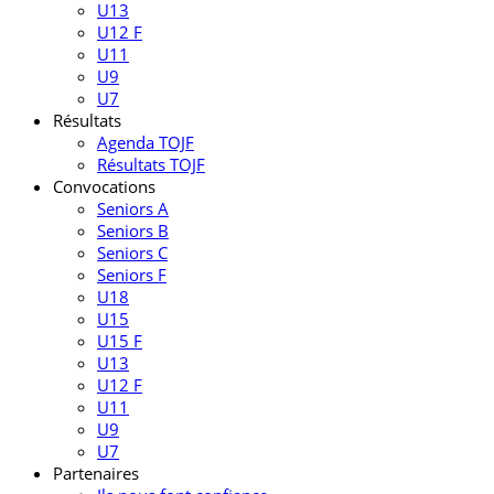
U13
U12 F
U11
U9
U7
Résultats
Agenda TOJF
Résultats TOJF
Convocations
Seniors A
Seniors B
Seniors C
Seniors F
U18
U15
U15 F
U13
U12 F
U11
U9
U7
Partenaires