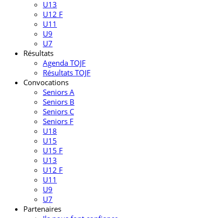
U13
U12 F
U11
U9
U7
Résultats
Agenda TOJF
Résultats TOJF
Convocations
Seniors A
Seniors B
Seniors C
Seniors F
U18
U15
U15 F
U13
U12 F
U11
U9
U7
Partenaires