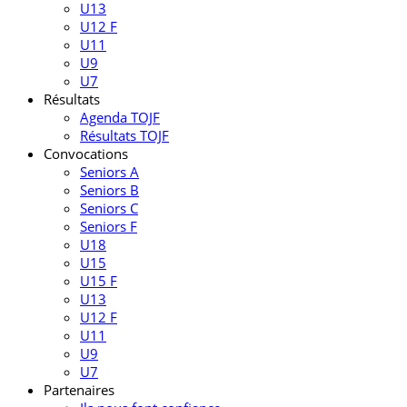
U13
U12 F
U11
U9
U7
Résultats
Agenda TOJF
Résultats TOJF
Convocations
Seniors A
Seniors B
Seniors C
Seniors F
U18
U15
U15 F
U13
U12 F
U11
U9
U7
Partenaires