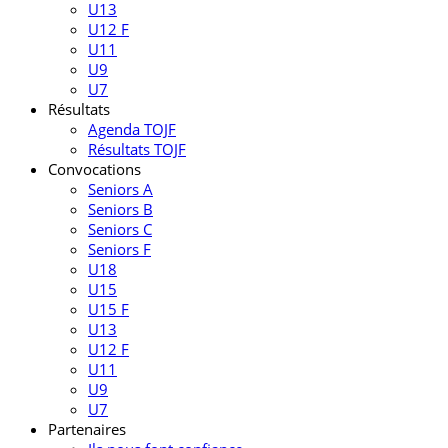
U13
U12 F
U11
U9
U7
Résultats
Agenda TOJF
Résultats TOJF
Convocations
Seniors A
Seniors B
Seniors C
Seniors F
U18
U15
U15 F
U13
U12 F
U11
U9
U7
Partenaires