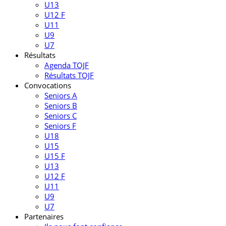
U13
U12 F
U11
U9
U7
Résultats
Agenda TOJF
Résultats TOJF
Convocations
Seniors A
Seniors B
Seniors C
Seniors F
U18
U15
U15 F
U13
U12 F
U11
U9
U7
Partenaires