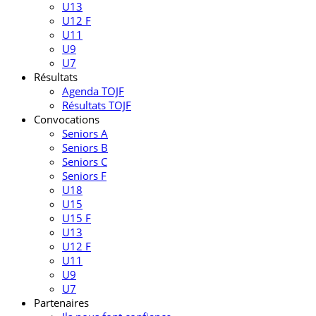
U13
U12 F
U11
U9
U7
Résultats
Agenda TOJF
Résultats TOJF
Convocations
Seniors A
Seniors B
Seniors C
Seniors F
U18
U15
U15 F
U13
U12 F
U11
U9
U7
Partenaires