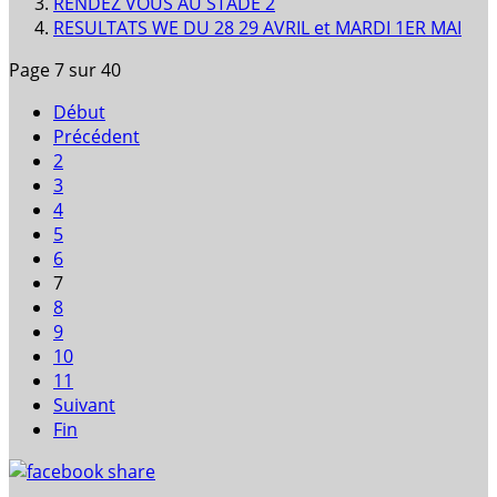
RENDEZ VOUS AU STADE 2
RESULTATS WE DU 28 29 AVRIL et MARDI 1ER MAI
Page 7 sur 40
Début
Précédent
2
3
4
5
6
7
8
9
10
11
Suivant
Fin