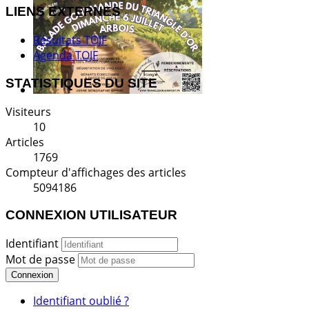
LIENS EXTERNES
Résultats TOJF
Agenda TOJF
STATISTIQUES DU SITE
Visiteurs
10
Articles
1769
Compteur d'affichages des articles
5094186
CONNEXION UTILISATEUR
Identifiant
Mot de passe
Connexion
Identifiant oublié ?