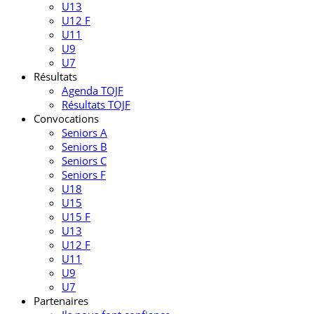
U13
U12 F
U11
U9
U7
Résultats
Agenda TOJF
Résultats TOJF
Convocations
Seniors A
Seniors B
Seniors C
Seniors F
U18
U15
U15 F
U13
U12 F
U11
U9
U7
Partenaires