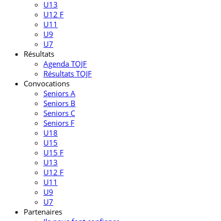
U13
U12 F
U11
U9
U7
Résultats
Agenda TOJF
Résultats TOJF
Convocations
Seniors A
Seniors B
Seniors C
Seniors F
U18
U15
U15 F
U13
U12 F
U11
U9
U7
Partenaires