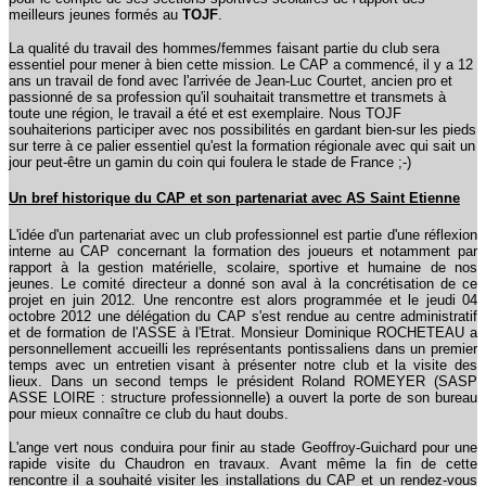
meilleurs jeunes formés au
TOJF
.
La qualité du travail des hommes/femmes faisant partie du club sera
essentiel pour mener à bien cette mission. Le CAP a commencé, il y a 12
ans un travail de fond avec l'arrivée de Jean-Luc Courtet, ancien pro et
passionné de sa profession qu'il souhaitait transmettre et transmets à
toute une région, le travail a été et est exemplaire. Nous TOJF
souhaiterions participer avec nos possibilités en gardant bien-sur les pieds
sur terre à ce palier essentiel qu'est la formation régionale avec qui sait un
jour peut-être un gamin du coin qui foulera le stade de France ;-)
Un bref historique du CAP et son partenariat avec AS Saint Etienne
L'idée d'un partenariat avec un club professionnel est partie d'une réflexion
interne au CAP concernant la formation des joueurs et notamment par
rapport à la gestion matérielle, scolaire, sportive et humaine de nos
jeunes. Le comité directeur a donné son aval à la concrétisation de ce
projet en juin 2012. Une rencontre est alors programmée et le jeudi 04
octobre 2012 une délégation du CAP s'est rendue au centre administratif
et de formation de l'ASSE à l'Etrat. Monsieur Dominique ROCHETEAU a
personnellement accueilli les représentants pontissaliens dans un premier
temps avec un entretien visant à présenter notre club et la visite des
lieux. Dans un second temps le président Roland ROMEYER (SASP
ASSE LOIRE : structure professionnelle) a ouvert la porte de son bureau
pour mieux connaître ce club du haut doubs.
L'ange vert nous conduira pour finir au stade Geoffroy-Guichard pour une
rapide visite du Chaudron en travaux. Avant même la fin de cette
rencontre il a souhaité visiter les installations du CAP et un rendez-vous