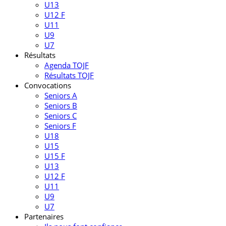
U13
U12 F
U11
U9
U7
Résultats
Agenda TOJF
Résultats TOJF
Convocations
Seniors A
Seniors B
Seniors C
Seniors F
U18
U15
U15 F
U13
U12 F
U11
U9
U7
Partenaires