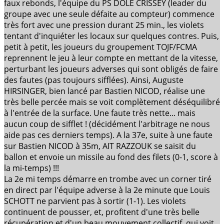
faux rebonds, l'équipe du PS DOLE CRISSEY (leader du
groupe avec une seule défaite au compteur) commence
très fort avec une pression durant 25 min., les violets
tentant d'inquiéter les locaux sur quelques contres. Puis,
petit à petit, les joueurs du groupement TOJF/FCMA
reprennent le jeu à leur compte en mettant de la vitesse,
perturbant les joueurs adverses qui sont obligés de faire
des fautes (pas toujours sifflées). Ainsi, Auguste
HIRSINGER, bien lancé par Bastien NICOD, réalise une
très belle percée mais se voit complètement déséquilibré
à l'entrée de la surface. Une faute très nette... mais
aucun coup de sifflet ! (décidément l'arbitrage ne nous
aide pas ces derniers temps). A la 37e, suite à une faute
sur Bastien NICOD à 35m, AIT RAZZOUK se saisit du
ballon et envoie un missile au fond des filets (0-1, score à
la mi-temps) !!!
La 2e mi temps démarre en trombe avec un corner tiré
en direct par l'équipe adverse à la 2e minute que Louis
SCHOTT ne parvient pas à sortir (1-1). Les violets
continuent de pousser, et, profitent d'une très belle
récupération et d'un beau mouvement collectif, qui voit