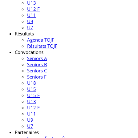
U13
U12 F
U11
U9
U7
Résultats
Agenda TOJF
Résultats TOJF
Convocations
Seniors A
Seniors B
Seniors C
Seniors F
U18
U15
U15 F
U13
U12 F
U11
U9
U7
Partenaires